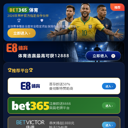
中国·tyc5997太阳集团(Macau)股份有限公
司-官方网站
Toggle
Find
Zoom
Zoom
Too
Sidebar
Out
In